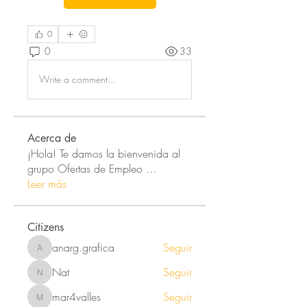
0
0
33
Write a comment...
Acerca de
¡Hola! Te damos la bienvenida al
grupo Ofertas de Empleo
...
Leer más
Citizens
anarg.grafica
Seguir
anarg.grafica
Nat
Seguir
Nat
mar4valles
Seguir
mar4valles