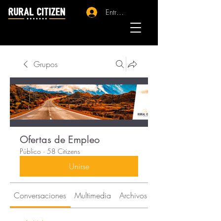
Entrar - Registro
Grupos
Ofertas de Empleo
Público
·
58 Citizens
Unirse
Conversaciones
Multimedia
Archivos
Citizens