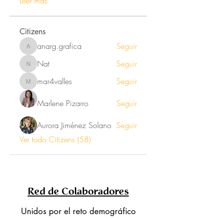
Leer más
Citizens
anarg.grafica
Seguir
anarg.grafica
Nat
Seguir
Nat
mar4valles
Seguir
mar4valles
Marlene Pizarro
Seguir
Aurora Jiménez Solano
Seguir
Ver todo Citizens (58)
Red de Colaboradores
Unidos por el reto demográfico