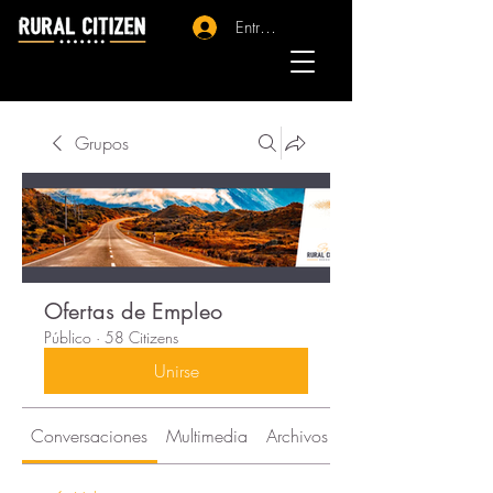
Entrar - Registro
Grupos
Ofertas de Empleo
Público
·
58 Citizens
Unirse
Conversaciones
Multimedia
Archivos
Citizens