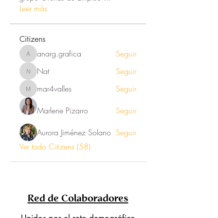
Leer más
Citizens
anarg.grafica
Seguir
anarg.grafica
Nat
Seguir
Nat
mar4valles
Seguir
mar4valles
Marlene Pizarro
Seguir
Aurora Jiménez Solano
Seguir
Ver todo Citizens (58)
Red de Colaboradores