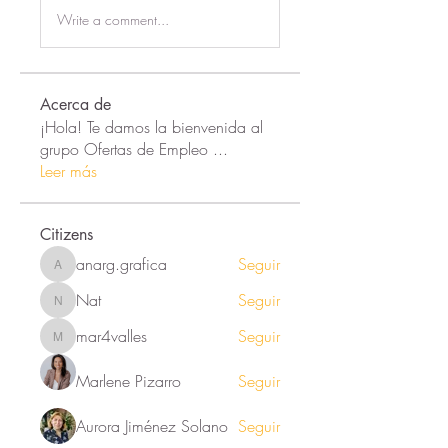
Write a comment...
Acerca de
¡Hola! Te damos la bienvenida al
grupo Ofertas de Empleo
...
Leer más
Citizens
anarg.grafica
Seguir
anarg.grafica
Nat
Seguir
Nat
mar4valles
Seguir
mar4valles
Marlene Pizarro
Seguir
Aurora Jiménez Solano
Seguir