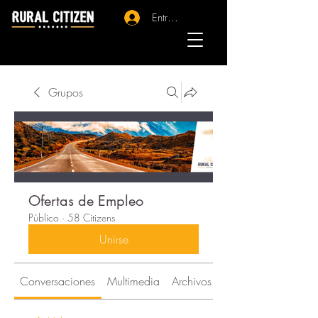
Entrar - Registro
Grupos
Ofertas de Empleo
Público
·
58 Citizens
Unirse
Conversaciones
Multimedia
Archivos
Citizens