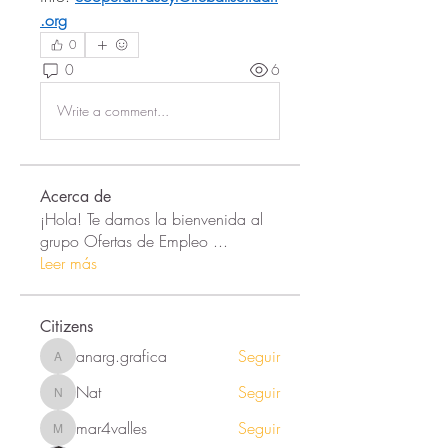
.org
0
0
6
Write a comment...
Acerca de
¡Hola! Te damos la bienvenida al
grupo Ofertas de Empleo
...
Leer más
Citizens
anarg.grafica
Seguir
anarg.grafica
Nat
Seguir
Nat
mar4valles
Seguir
mar4valles