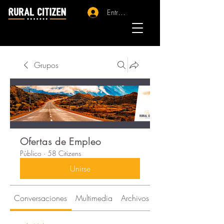
Entrar - Registro
Grupos
Ofertas de Empleo
Público
·
58 Citizens
Unirse
Conversaciones
Multimedia
Archivos
Citizens