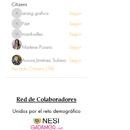
Citizens
anarg.grafica
Seguir
anarg.grafica
Nat
Seguir
Nat
mar4valles
Seguir
mar4valles
Marlene Pizarro
Seguir
Aurora Jiménez Solano
Seguir
Ver todo Citizens (58)
Red de Colaboradores
Unidos por el reto demográfico