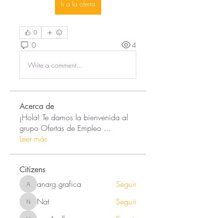
Ir a la oferta
0
0
4
Write a comment...
Acerca de
¡Hola! Te damos la bienvenida al
grupo Ofertas de Empleo
...
Leer más
Citizens
anarg.grafica
Seguir
anarg.grafica
Nat
Seguir
Nat