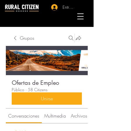
Entrar - Registro
Grupos
Ofertas de Empleo
Público
·
58 Citizens
Unirse
Conversaciones
Multimedia
Archivos
Citizens