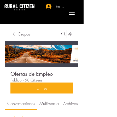
Entrar - Registro
Grupos
Ofertas de Empleo
Público
·
58 Citizens
Unirse
Conversaciones
Multimedia
Archivos
Citizens