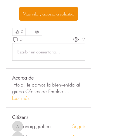
Más info y acceso a solicitud
0
0
12
Escribir un comentario...
Acerca de
¡Hola! Te damos la bienvenida al
grupo Ofertas de Empleo
...
Leer más
Citizens
anarg.grafica
Seguir
anarg.grafica