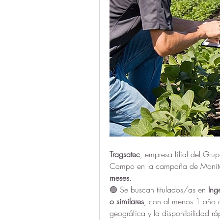
Tragsatec
, empresa filial del Gru
Campo en la campaña de Monitor
meses
. 
🟢 Se buscan titulados/as en 
Ing
o similares
, con al menos 1 año d
geográfica y la disponibilidad rá