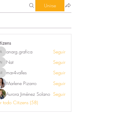
Unirse
tizens
anarg.grafica
Seguir
anarg.grafica
Nat
Seguir
Nat
mar4valles
Seguir
mar4valles
Marlene Pizarro
Seguir
Aurora Jiménez Solano
Seguir
r todo Citizens (58)