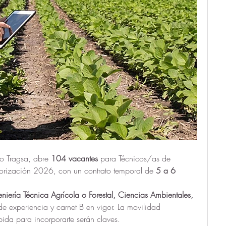
po Tragsa, abre 
104 vacantes
 para Técnicos/as de 
ización 2026, con un contrato temporal de 
5 a 6 
eniería Técnica Agrícola o Forestal, Ciencias Ambientales, 
e experiencia y carnet B en vigor. La movilidad 
pida para incorporarte serán claves.