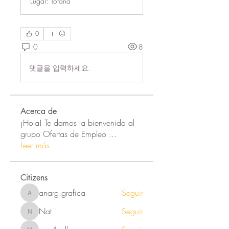
Lugar: Totana
0
0
8
댓글을 입력하세요.
Acerca de
¡Hola! Te damos la bienvenida al
grupo Ofertas de Empleo
...
Leer más
Citizens
anarg.grafica
Seguir
anarg.grafica
Nat
Seguir
Nat