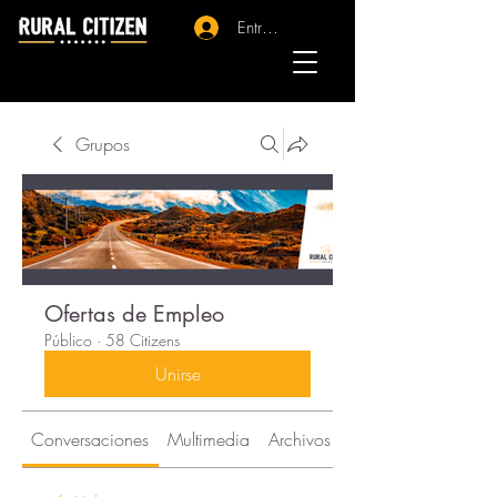
Entrar - Registro
Grupos
Ofertas de Empleo
Público
·
58 Citizens
Unirse
Conversaciones
Multimedia
Archivos
Citizens