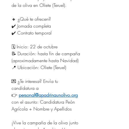
de la oliva en Oliete (Teruel).
🔸 ¿Qué te ofrecen?
✔️ Jornada completa
✔️ Contrato temporal
🗓️ Inicio: 22 de octubre
📝 Duración: hasta fin de campaña 
(aproximadamente hasta Navidad)
📍 Ubicación: Oliete (Teruel)
💌 ¿Te interesa? Envía tu 
candidatura a 
👉 
personal@apadrinaunolivo.org
con el asunto: Candidatura Peón 
Agrícola + Nombre y Apellidos
¡Vive la campaña de la oliva junto 