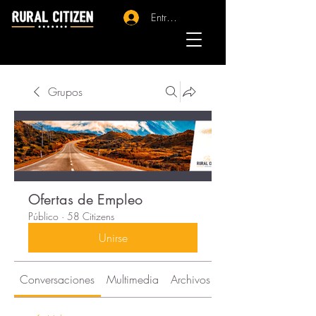
Entrar - Registro
Grupos
Ofertas de Empleo
Público
·
58 Citizens
Unirse
Conversaciones
Multimedia
Archivos
Citizens