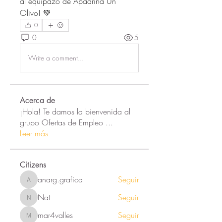
al equipazo de Apadrina Un 
Olivo! 💚
0
0
5
Write a comment...
Acerca de
¡Hola! Te damos la bienvenida al
grupo Ofertas de Empleo
...
Leer más
Citizens
anarg.grafica
Seguir
anarg.grafica
Nat
Seguir
Nat
mar4valles
Seguir
mar4valles