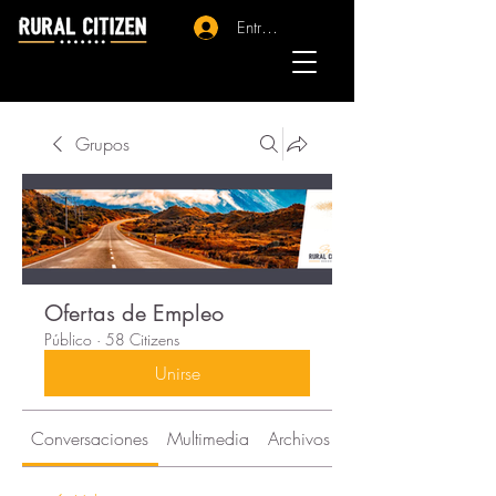
Entrar - Registro
Grupos
Ofertas de Empleo
Público
·
58 Citizens
Unirse
Conversaciones
Multimedia
Archivos
Citizens