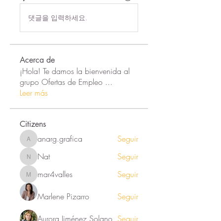
댓글을 입력하세요.
Acerca de
¡Hola! Te damos la bienvenida al
grupo Ofertas de Empleo
...
Leer más
Citizens
anarg.grafica
Seguir
anarg.grafica
Nat
Seguir
Nat
mar4valles
Seguir
mar4valles
Marlene Pizarro
Seguir
Aurora Jiménez Solano
Seguir