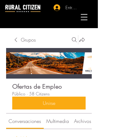
Entrar - Registro
Grupos
Ofertas de Empleo
Público
·
58 Citizens
Unirse
Conversaciones
Multimedia
Archivos
Citizens