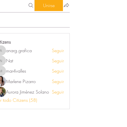
Unirse
tizens
anarg.grafica
Seguir
anarg.grafica
Nat
Seguir
Nat
mar4valles
Seguir
mar4valles
Marlene Pizarro
Seguir
Aurora Jiménez Solano
Seguir
r todo Citizens (58)