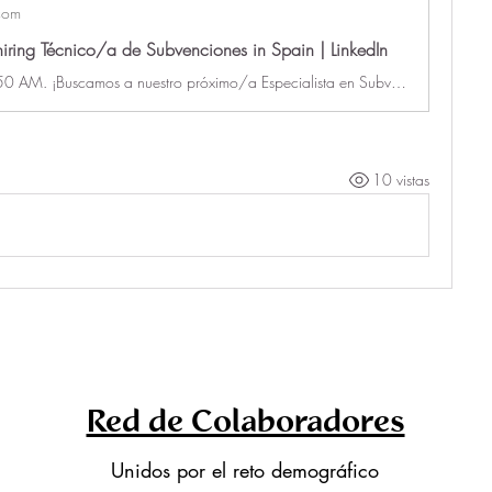
com
iring Técnico/a de Subvenciones in Spain | LinkedIn
Posted 10:12:50 AM. ¡Buscamos a nuestro próximo/a Especialista en Subvenciones para unirse a Agróptimum! 🌱 ¿Quiénes…See this and similar jobs on LinkedIn.
10 vistas
Red de Colaboradores
Unidos por el reto demográfico