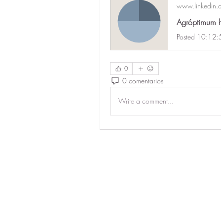
www.linkedin.
Agróptimum h
0
0 comentarios
Write a comment...