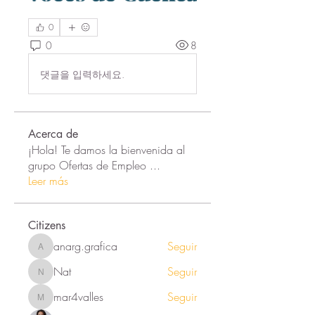
0
0
8
댓글을 입력하세요.
Acerca de
¡Hola! Te damos la bienvenida al
grupo Ofertas de Empleo
...
Leer más
Citizens
anarg.grafica
Seguir
anarg.grafica
Nat
Seguir
Nat
mar4valles
Seguir
mar4valles