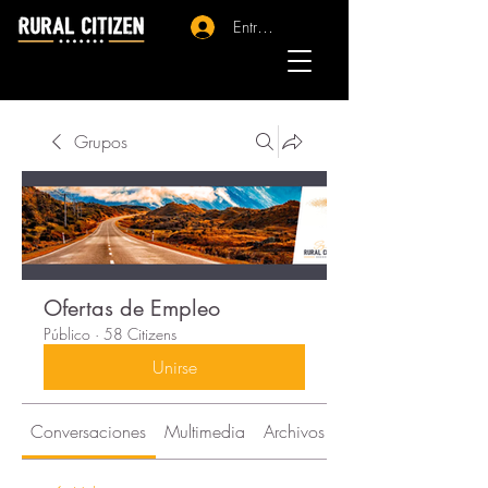
Entrar - Registro
Grupos
Ofertas de Empleo
Público
·
58 Citizens
Unirse
Conversaciones
Multimedia
Archivos
Citizens