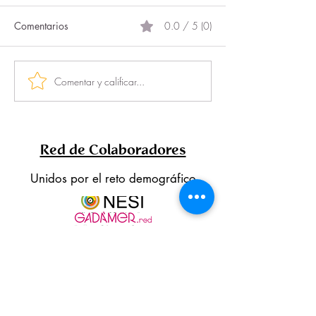
Comentarios
0.0 / 5 (0)
El proyecto más 
Comentar y calificar...
DigitalizaciONG: el
programa que permite a
las asociaciones pasar del
OFF al ON
Red de Colaboradores
Unidos por el reto demográfico