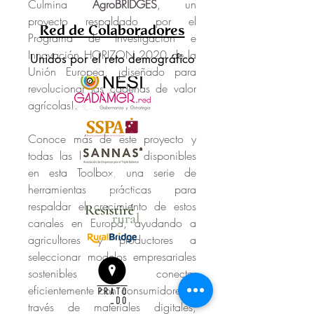
Culmina 
AgroBRIDGES
, un 
proyecto respaldado por el 
Red de Colaboradores
Programa de Investigación e 
Innovación HORIZON 2020 de la 
Unidos por el reto demográfico
Unión Europea, ¡diseñado para 
revolucionar las cadenas de valor 
agrícolas!.
Conoce más de este proyecto y 
todas las herramientas disponibles 
en esta Toolbox, una serie de 
herramientas prácticas para 
respaldar el crecimiento de estos 
canales en Europa, ayudando a 
agricultores y productores a 
seleccionar modelos empresariales 
sostenibles y conectar 
eficientemente con consumidores a 
través de materiales digitales, 