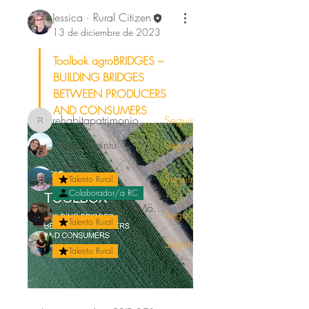
Acerca de
Jessica · Rural Citizen
¡Hola! Te damos la bienvenida al
13 de diciembre de 2023
grupo 'Documentación' .
...
Leer más
Toolbok agroBRIDGES – 
BUILDING BRIDGES 
BETWEEN PRODUCERS 
Citizens
AND CONSUMERS
rehabitapatrimonio
Seguir
rehabitapatrimonio
Indigo Espiritu
Seguir
Javi Ruiz
Seguir
Talento Rural
Colaborador/a RC
Carlos Burgos (Sr. Mörez)
Seguir
Talento Rural
Lucía
Seguir
Talento Rural
Ver todo Citizens (51)