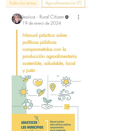
Todos los temas
Agroalimentación (7)
artes y oficios (1)
Jessica · Rural Citizen
19 de enero de 2024
Manual práctico sobre 
políticas públicas 
comprometidas con la 
producción agroalimentaria 
sostenible, saludable, local 
y justa