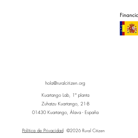
Financi
hola@ruralcitizen.org
Kuartango Lab, 1ª planta
Zuhatzu Kuartango, 21-B
01430 Kuartango, Álava - España
Política de Privacidad
©2026 Rural Citizen