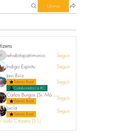
Unirse
tizens
rehabitapatrimonio
Seguir
rehabitapatrimonio
Indigo Espiritu
Seguir
Javi Ruiz
Seguir
Talento Rural
Colaborador/a RC
Carlos Burgos (Sr. Mörez)
Seguir
Talento Rural
Lucía
Seguir
Talento Rural
r todo Citizens (51)