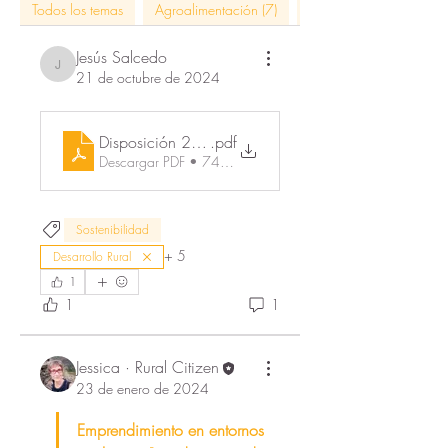
Todos los temas
Agroalimentación (7)
artes y oficios (1)
Jesús Salcedo
Jesús Salcedo
21 de octubre de 2024
Disposición 20246 del BOE núm. 242 de 2024 
.pdf
Descargar PDF • 745KB
Sostenibilidad
+
5
Desarrollo Rural
1
1
1
Jessica · Rural Citizen
23 de enero de 2024
Emprendimiento en entornos 