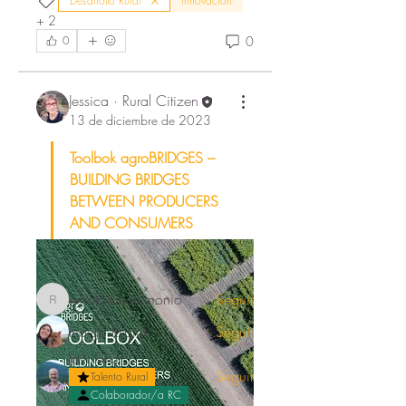
Desarrollo Rural
innovación
+
2
0
0
Jessica · Rural Citizen
13 de diciembre de 2023
Acerca de
Toolbok agroBRIDGES – 
¡Hola! Te damos la bienvenida al
BUILDING BRIDGES 
grupo 'Documentación' .
...
BETWEEN PRODUCERS 
Leer más
AND CONSUMERS
Citizens
rehabitapatrimonio
Seguir
rehabitapatrimonio
Indigo Espiritu
Seguir
Javi Ruiz
Seguir
Talento Rural
Colaborador/a RC