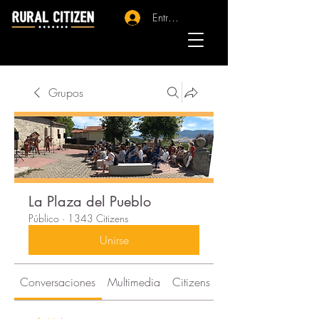
Entrar - Registro
Grupos
La Plaza del Pueblo
Público
·
1343 Citizens
Unirse
Conversaciones
Multimedia
Citizens
Acerca de