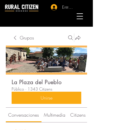
Entrar - Registro
Grupos
La Plaza del Pueblo
Público
·
1343 Citizens
Unirse
Conversaciones
Multimedia
Citizens
Acerca de