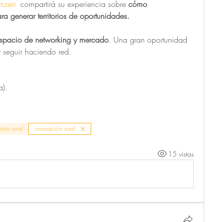
tizen
 compartirá su experiencia sobre 
cómo 
ra generar territorios
de oportunidades.
spacio de networking y mercado
. Una gran oportunidad 
y seguir haciendo red. 
a).
nto rural
innovación rural
15 vistas