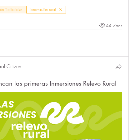
n Territoriales
innovación rural
44 vistas
al Citizen
can las primeras Inmersiones Relevo Rural