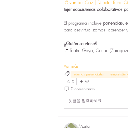
@Ivan del Caz | Director Rural Ci
tejer
ecosistemas colaborativos
pa
El programa incluye 
ponencias, e
para desvirtualizarnos, aprender 
¿Quién se viene?
📍 Teatro Goya, Caspe (Zaragoz
Ver más
eventos presenciales
emprendimie
0
0 comentarios
댓글을 입력하세요.
Marta