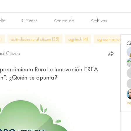
dia
Citizens
Acerca de
Archivos
)
actividades rural citizen (35)
agritech (4)
agroalimentación (
Ci
al Citizen
prendimiento Rural e Innovación EREA
n”. ¿Quién se apunta?
Ve