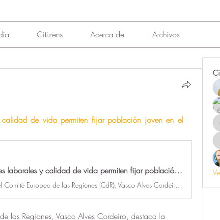
dia
Citizens
Acerca de
Archivos
Ci
calidad de vida permiten fijar población joven en el 
Oportunidades laborales y calidad de vida permiten fijar población joven en el medio rural - EFEAgro
Ve
El presidente del Comité Europeo de las Regiones (CdR), Vasco Alves Cordeiro, ha asegurado este martes a EFE que lograr zonas rurales "atractivas" para fijar población joven se consigue con oportunidades laborales y la garantía de tener buena calidad de vida.
de las Regiones, Vasco Alves Cordeiro, destaca la 