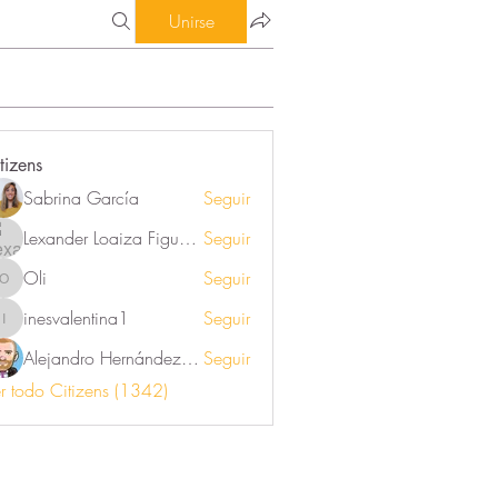
Unirse
tizens
Sabrina García
Seguir
Lexander Loaiza Figueroa
Seguir
Oli
Seguir
Oli
inesvalentina1
Seguir
inesvalentina1
Alejandro Hernández Renner
Seguir
r todo Citizens (1342)