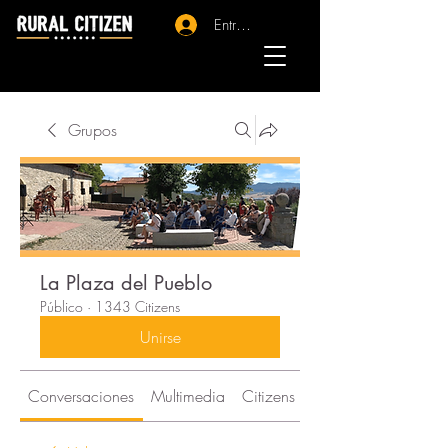
Entrar - Registro
Grupos
La Plaza del Pueblo
Público
·
1343 Citizens
Unirse
Conversaciones
Multimedia
Citizens
Acerca de