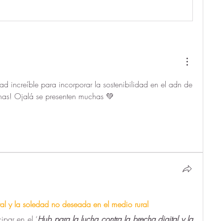
 increíble para incorporar la sostenibilidad en el adn de 
ianas! Ojalá se presenten muchas 💚
tal y la soledad no deseada en el medio rural
ipar en el ‘
Hub para la lucha contra la brecha digital y la 