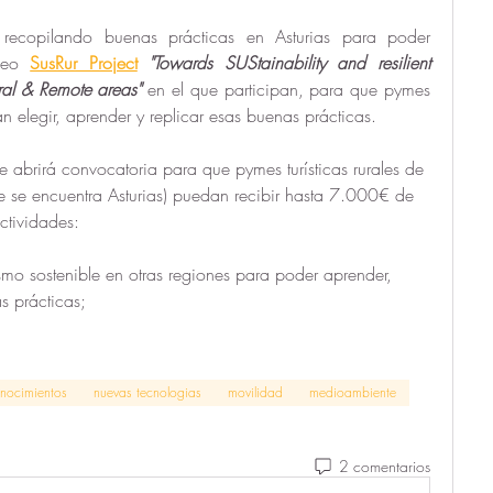
recopilando buenas prácticas en Asturias para poder 
peo
SusRur Project
"Towards SUStainability and resilient 
ral & Remote areas" 
en el que participan, para que pymes 
 elegir, aprender y replicar esas buenas prácticas.
e abrirá convocatoria para que pymes turísticas rurales de 
e se encuentra Asturias) puedan recibir hasta 7.000€ de 
ctividades:
smo sostenible en otras regiones para poder aprender, 
s prácticas;
onocimientos
nuevas tecnologias
movilidad
medioambiente
2 comentarios