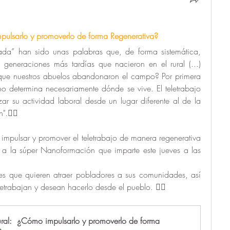
mpulsarlo y promoverlo de forma Regenerativa?
da” han sido unas palabras que, de forma sistemática, 
generaciones más tardías que nacieron en el rural (...) 
ue nuestros abuelos abandonaron el campo? Por primera 
 no determina necesariamente dónde se vive. El teletrabajo 
ar su actividad laboral desde un lugar diferente al de la 
".👇🏻
impulsar y promover el teletrabajo de manera regenerativa 
 a la súper Nanoformación que imparte este jueves a las 
es que quieren atraer pobladores a sus comunidades, así 
etrabajan y desean hacerlo desde el pueblo. 👇🏻
rural:  ¿Cómo impulsarlo y promoverlo de forma 