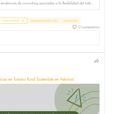
Conoce las 10 tendencias de coworking asociadas a la flexibilidad del trabajo, detectadas a lo largo de estos dos últimos años, en 17 proyectos de coworking, coliving y coplaces, que hemos desarrollado en diferentes lugares del mundo.
conectividad
emprendimiento rural
innovación
0 comentarios
cas en Turismo Rural Sostenible en Asturias!