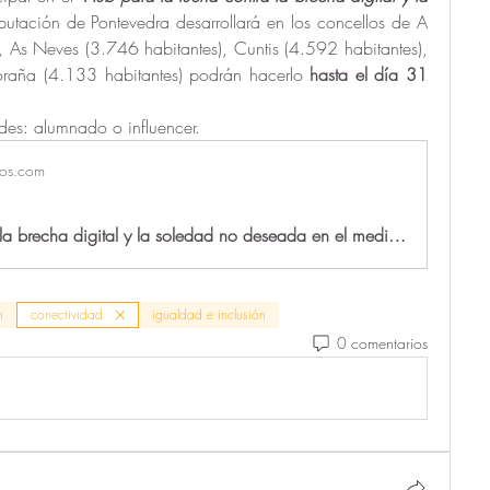
putación de Pontevedra desarrollará en los concellos de A 
, As Neves (3.746 habitantes), Cuntis (4.592 habitantes), 
oraña (4.133 habitantes) podrán hacerlo 
hasta el día 31 
des: alumnado o influencer. 
los.com
Lucha contra la brecha digital y la soledad no deseada en el medio rural
n
conectividad
igualdad e inclusión
0 comentarios