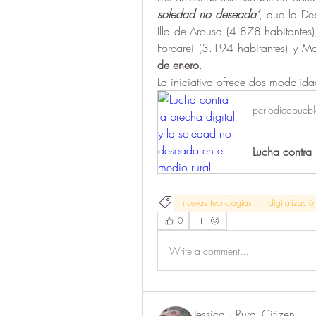
soledad no deseada’
, que la De
Illa de Arousa (4.878 habitantes)
Forcarei (3.194 habitantes) y M
de enero
. 
La iniciativa ofrece dos modalida
periodicopueb
nuevas tecnologias
digitalizació
0
Write a comment...
Jessica · Rural Citizen