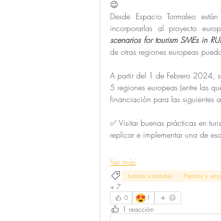
😉
Desde Espacio Tormaleo están 
incorporarlas al proyecto euro
scenarios for tourism SMEs in RU
de otras regiones europeas puedan
A partir del 1 de Febrero 2024, s
5 regiones europeas (entre las qu
financiación para las siguientes a
✅ Visitar buenas prácticas en turi
replicar e implementar una de esa
Ver más
turismo sostenible
Premios y rec
+
7
😍
0
1
1 reacción