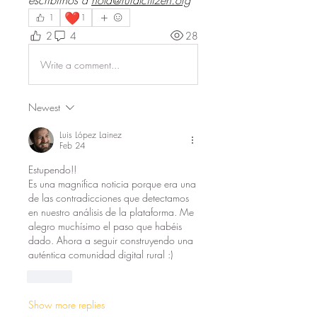
escribirnos a 
hola@ruralcitizen.org
❤️
1
1
2
4
28
Write a comment...
Newest
Luis López Lainez
Feb 24
Estupendo!!
Es una magnífica noticia porque era una 
de las contradicciones que detectamos 
en nuestro análisis de la plataforma. Me 
alegro muchísimo el paso que habéis 
dado. Ahora a seguir construyendo una 
auténtica comunidad digital rural :) 
Like
Show more replies