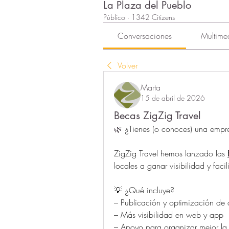
La Plaza del Pueblo
Público
·
1342 Citizens
Conversaciones
Multime
Volver
Marta
15 de abril de 2026
Becas ZigZig Travel
🌿 
¿Tienes (o conoces) una empre
ZigZig Travel hemos lanzado las 
locales a ganar visibilidad y facili
💡 ¿Qué incluye?
– Publicación y optimización de 
– Más visibilidad en web y app
– Apoyo para organizar mejor la 