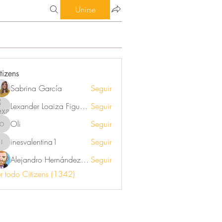
Unirse
tizens
Sabrina García
Seguir
Lexander Loaiza Figueroa
Seguir
Oli
Seguir
Oli
inesvalentina1
Seguir
inesvalentina1
Alejandro Hernández Renner
Seguir
r todo Citizens (1342)