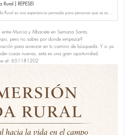
a Rural | REPESEI
La Inmersión Vida Rural es una experiencia pensada para personas que se están planteando un cambio de vida, sienten el llamado del campo o ya están dando sus primeros pasos hacia una vida rural más sencilla, consciente y conectada con la tierra.
a entre Murcia y Albacete en Semana Santa.
campo, pero no sabes por donde empezar?
spiración para avanzar en tu camino de búsqueda. Y si ya 
nder cosas nuevas, esta es una gran oportunidad.
arme al: 651181202