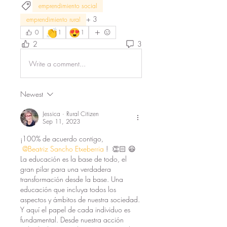
emprendimiento social
+
3
emprendimiento rural
👏
😍
0
1
1
2
3
Write a comment...
Newest
Jessica · Rural Citizen
Sep 11, 2023
¡100% de acuerdo contigo, 
@Beatriz Sancho Etxeberria
!  👏🏻 😃
La educación es la base de todo, el 
gran pilar para una verdadera 
transformación desde la base. Una 
educación que incluya todos los 
aspectos y ámbitos de nuestra sociedad. 
Y aquí el papel de cada individuo es 
fundamental. Desde nuestra acción 