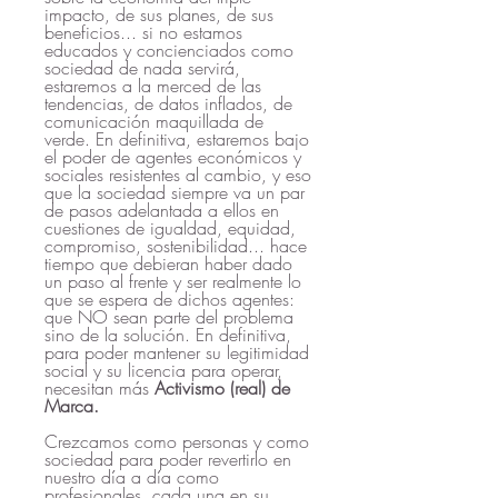
impacto, de sus planes, de sus 
beneficios... si no estamos 
educados y concienciados como 
sociedad de nada servirá, 
estaremos a la merced de las 
tendencias, de datos inflados, de 
comunicación maquillada de 
verde. En definitiva, estaremos bajo 
el poder de agentes económicos y 
sociales resistentes al cambio, y eso 
que la sociedad siempre va un par 
de pasos adelantada a ellos en 
cuestiones de igualdad, equidad, 
compromiso, sostenibilidad... hace 
tiempo que debieran haber dado 
un paso al frente y ser realmente lo 
que se espera de dichos agentes: 
que NO sean parte del problema 
sino de la solución. En definitiva, 
para poder mantener su legitimidad 
social y su licencia para operar, 
necesitan más 
Activismo (real) de 
Marca.
Crezcamos como personas y como 
sociedad para poder revertirlo en 
nuestro día a día como 
profesionales, cada una en su 