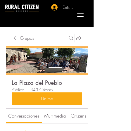
Entrar - Registro
Grupos
La Plaza del Pueblo
Público
·
1343 Citizens
Unirse
Conversaciones
Multimedia
Citizens
Acerca de