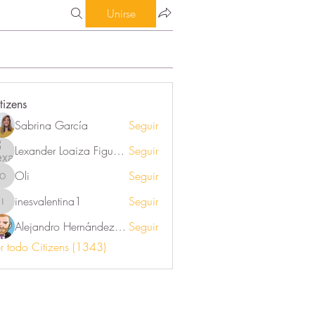
Unirse
tizens
Sabrina García
Seguir
Lexander Loaiza Figueroa
Seguir
Oli
Seguir
Oli
inesvalentina1
Seguir
inesvalentina1
Alejandro Hernández Renner
Seguir
r todo Citizens (1343)