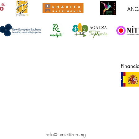
Financi
hola@ruralcitizen.org