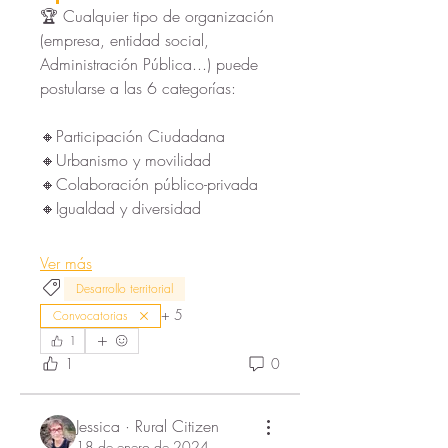
🏆 Cualquier tipo de organización 
(empresa, entidad social, 
Administración Pública...) puede 
postularse a las 6 categorías:
🔸Participación Ciudadana
🔸Urbanismo y movilidad
🔸Colaboración público-privada
🔸Igualdad y diversidad
Ver más
Desarrollo territorial
+
5
Convocatorias
1
1
0
Jessica · Rural Citizen
18 de enero de 2024