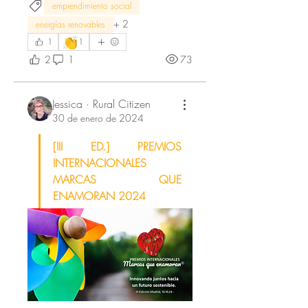
emprendimiento social
+
2
energías renovables
👏
1
1
2
1
73
Jessica · Rural Citizen
30 de enero de 2024
[III ED.] PREMIOS 
INTERNACIONALES 
MARCAS QUE 
ENAMORAN 2024