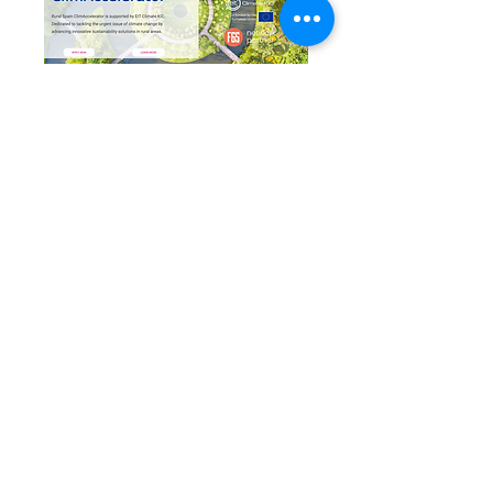
Un interesantísimo programa 
impulsado por Innobound para 
abordar el problema urgente del 
cambio climático mediante el 
avance de soluciones innovadoras 
de sostenibilidad en las zonas 
rurales.
Dirigido a: aspirantes a 
emprendedores e innovadores de 
diversos orígenes en los campos de 
la bioeconomía, los biomateriales, 
la descarbonización, la energía, la 
eficiencia, el hidrógeno verde, la 
circularidad, el uso y tratamiento 