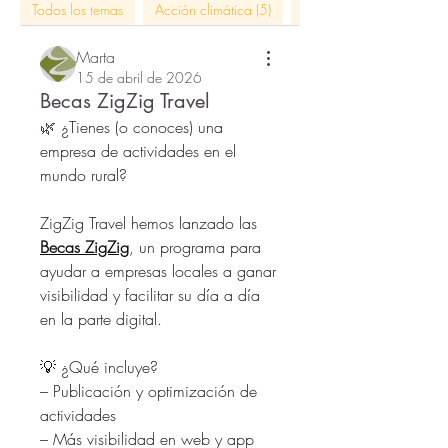
Todos los temas
Acción climática (5)
actividades rural citizen 
Marta
15 de abril de 2026
Becas ZigZig Travel
🌿 
¿Tienes (o conoces) una 
empresa de actividades en el 
mundo rural?
ZigZig Travel hemos lanzado las 
Becas ZigZig
, un programa para 
ayudar a empresas locales a ganar 
visibilidad y facilitar su día a día 
en la parte digital.
💡 ¿Qué incluye?
– Publicación y optimización de 
actividades
– Más visibilidad en web y app