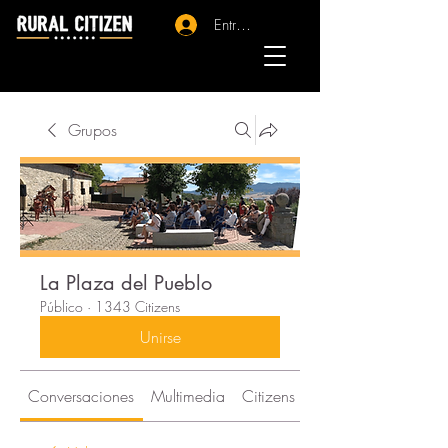
Entrar - Registro
Grupos
La Plaza del Pueblo
Público
·
1343 Citizens
Unirse
Conversaciones
Multimedia
Citizens
Acerca de