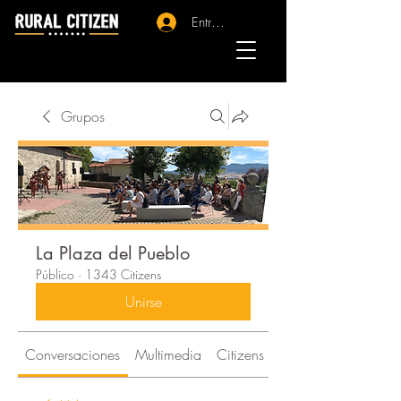
Entrar - Registro
Grupos
La Plaza del Pueblo
Público
·
1343 Citizens
Unirse
Conversaciones
Multimedia
Citizens
Acerca de