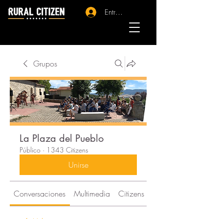
Entrar - Registro
Grupos
La Plaza del Pueblo
Público
·
1343 Citizens
Unirse
Conversaciones
Multimedia
Citizens
Acerca de