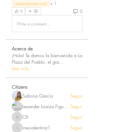
+
1
emprendimiento rural
0
0
Write a comment...
Acerca de
¡Hola! Te damos la bienvenida a La
Plaza del Pueblo, el gra
...
Leer más
Citizens
Sabrina García
Seguir
Lexander Loaiza Figueroa
Seguir
Oli
Seguir
Oli
inesvalentina1
Seguir
inesvalentina1