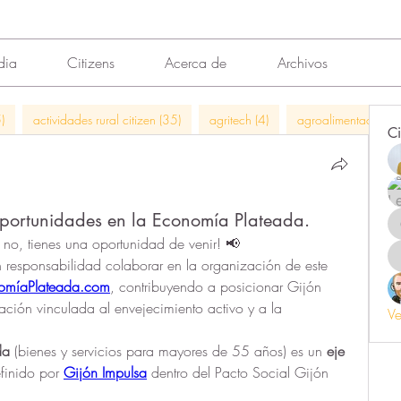
dia
Citizens
Acerca de
Archivos
)
actividades rural citizen (35)
agritech (4)
agroalimentación (
Ci
ortunidades en la Economía Plateada.
si no, tienes una oportunidad de venir! 📢
Es un verdadero honor y una gran responsabilidad colaborar en la organización de este 
omíaPlateada.com
, contribuyendo a posicionar Gijón 
ción vinculada al envejecimiento activo y a la 
Ve
da
 (bienes y servicios para mayores de 55 años) es un 
eje 
efinido por 
Gijón Impulsa
 dentro del Pacto Social Gijón 