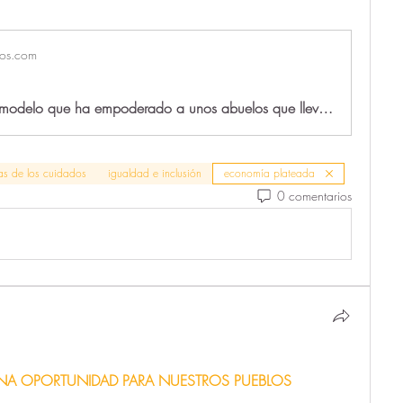
los.com
En peligro el modelo que ha empoderado a unos abuelos que llevan años decidiendo cómo quieren ser cuidados
s de los cuidados
igualdad e inclusión
economía plateada
0 comentarios
NA OPORTUNIDAD PARA NUESTROS PUEBLOS 