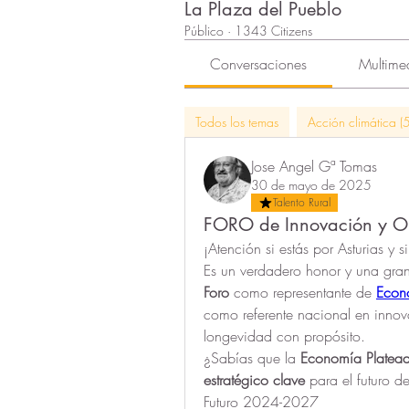
La Plaza del Pueblo
Público
·
1343 Citizens
Conversaciones
Multime
Todos los temas
Acción climática (5
Jose Angel Gª Tomas
30 de mayo de 2025
Talento Rural
FORO de Innovación y Op
¡Atención si estás por Asturias y 
Foro
 como representante de 
Econ
como referente nacional en innova
longevidad con propósito.
¿Sabías que la 
Economía Platea
estratégico clave
 para el futuro d
Futuro 2024-2027