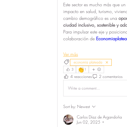
Este sector es mucho más que un 
impacto en salud, turismo, vivien
cambio demográfico es una 
opor
ciudad inclusivo, sostenible y ad
Para impulsar este eje y posicion
colaboración de 
Economiaplate
Ver más
economía plateada
👏
3
1
4 reacciones
2 comentarios
Write a comment...
Sort by:
Newest
Carlos Díaz de Argandoña
Jun 02, 2025
•