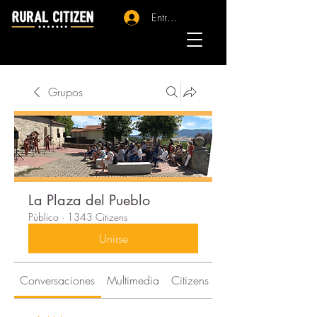
Entrar - Registro
Grupos
La Plaza del Pueblo
Público
·
1343 Citizens
Unirse
Conversaciones
Multimedia
Citizens
Acerca de