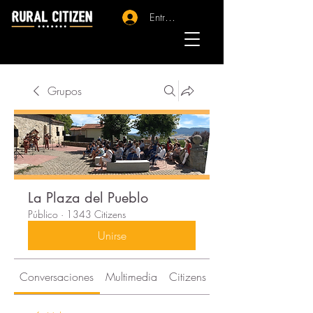
Entrar - Registro
Grupos
La Plaza del Pueblo
Público
·
1343 Citizens
Unirse
Conversaciones
Multimedia
Citizens
Acerca de