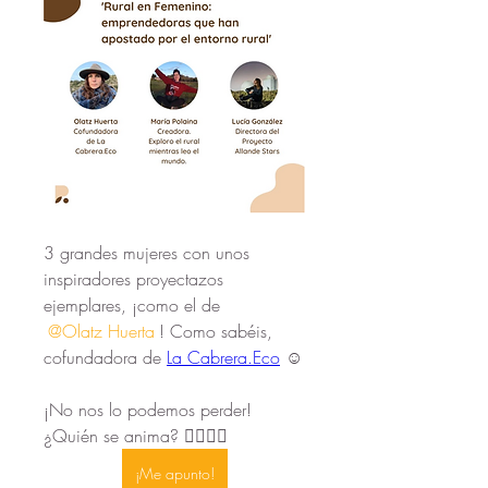
3 grandes mujeres con unos 
inspiradores proyectazos 
ejemplares, ¡como el de 
@Olatz Huerta
! Como sabéis, 
cofundadora de 
La Cabrera.Eco
 ☺️
¡No nos lo podemos perder! 
¿Quién se anima? 👇🏻👇🏻
¡Me apunto!