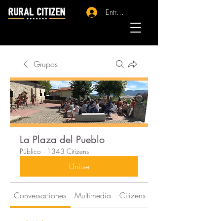
Entrar - Registro
Grupos
La Plaza del Pueblo
Público
·
1343 Citizens
Unirse
Conversaciones
Multimedia
Citizens
Acerca de