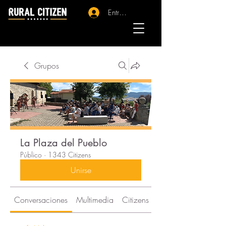
Entrar - Registro
Grupos
La Plaza del Pueblo
Público
·
1343 Citizens
Unirse
Conversaciones
Multimedia
Citizens
Acerca de