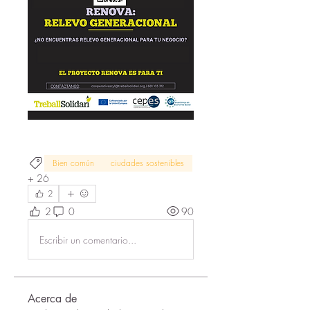
Bien común
ciudades sostenibles
+
26
2
2
0
90
Escribir un comentario...
Acerca de