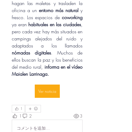
hagan las maletas y trasladen la 
oficina a un 
entorno más natural 
y 
fresco. Los espacios de 
coworking 
ya eran 
habituales en las ciudades
, 
pero cada vez hay más situados en 
campings alejados del ruido y 
adaptados a los llamados 
nómadas digitales
. Muchos de 
ellos buscan la paz y los beneficios 
del medio rural, 
informa en el vídeo 
Maialen Larrinaga.
Ver noticia
1
1
2
3
コメントを追加…