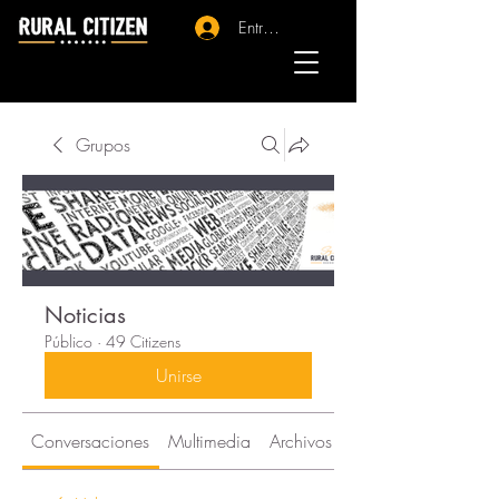
Entrar - Registro
Grupos
Noticias
Público
·
49 Citizens
Unirse
Conversaciones
Multimedia
Archivos
Acerca de