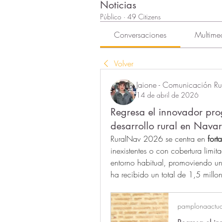
Noticias
Público
·
49 Citizens
Conversaciones
Multime
Volver
Jaione - Comunicación Rur
14 de abril de 2026
Regresa el innovador pr
desarrollo rural en Nava
RuralNav 2026 se centra en 
fort
inexistentes o con cobertu
ra limi
entorno habitual, promoviendo un 
ha recibido un total de 1,5 millo
pamplonaactu