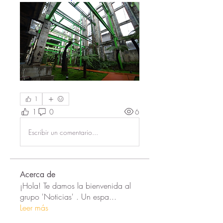
1
1
0
6
Escribir un comentario...
Acerca de
¡Hola! Te damos la bienvenida al
grupo 'Noticias' . Un espa
...
Leer más