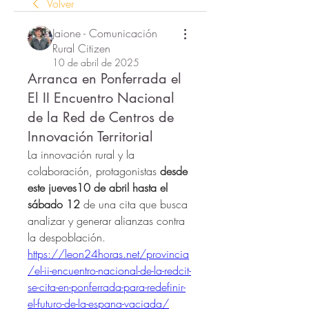
Volver
Jaione - Comunicación
Rural Citizen
10 de abril de 2025
Arranca en Ponferrada el
El II Encuentro Nacional
de la Red de Centros de
Innovación Territorial
La innovación rural y la 
colaboración, protagonistas 
desde 
este jueves10 de abril hasta el 
sábado 12 
de una cita que busca 
analizar y generar alianzas contra 
la despoblación.
https://leon24horas.net/provincia
/el-ii-encuentro-nacional-de-la-redcit-
se-cita-en-ponferrada-para-redefinir-
el-futuro-de-la-espana-vaciada/