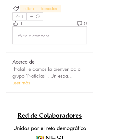
cultura
formación
1
1
0
Write a comment...
Acerca de
¡Hola! Te damos la bienvenida al
grupo 'Noticias' . Un espa
...
Leer más
Red de Colaboradores
Unidos por el reto demográfico