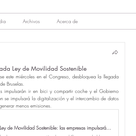
dia
Archivos
Acerca de
ada Ley de Movilidad Sostenible
 este miércoles en el Congreso, desbloquea la llegada 
de Bruselas.
s impulsarán ir en bici y compartir coche y el Gobierno 
én 
se impulsará la digitalización y el intercambio de datos 
generar menos emisiones. 
Claves de la Ley de Movilidad Sostenible: las empresas impulsarán ir en bici y compartir coche y el Gobierno reducirá los vuelos cortos