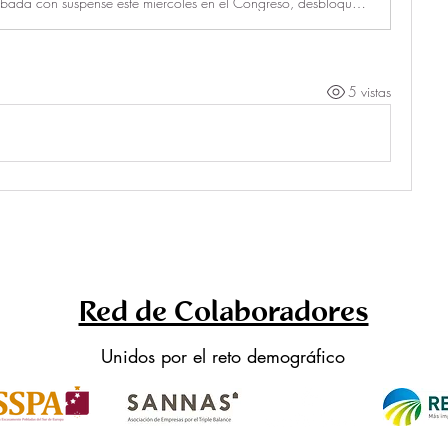
La norma, aprobada con suspense este miércoles en el Congreso, desbloquea la llegada de 10.000 millones de euros desde Bruselas
5 vistas
Red de Colaboradores
Unidos por el reto demográfico