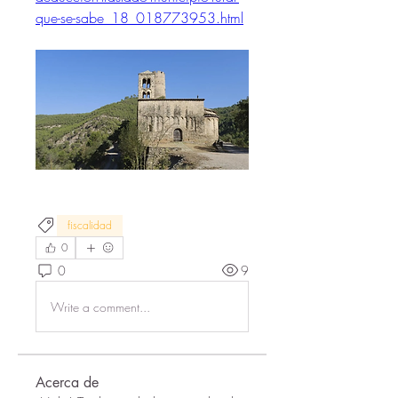
que-se-sabe_18_018773953.html
fiscalidad
0
0
9
Write a comment...
Acerca de