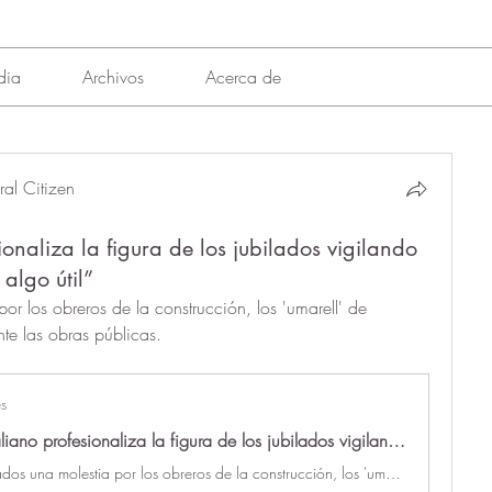
dia
Archivos
Acerca de
al Citizen
onaliza la figura de los jubilados vigilando
algo útil”
r los obreros de la construcción, los 'umarell' de 
nte las obras públicas.
s
Un pueblo italiano profesionaliza la figura de los jubilados vigilando obras: "Sientes que haces algo útil"
Antes considerados una molestia por los obreros de la construcción, los 'umarell' de Villasanta ahora vigilan oficialmente las obras públicas