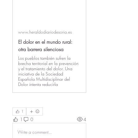
www.heraldodiariodesoria.es
El dolor en el mundo rural:
otra barrera silenciosa
Los pueblos también sufren la
brecha territorial en la prevención
y el tratamiento del dolor. Una
iniciativa de la Sociedad
Española Multidisciplinar del
Dolor intenta reducirla
1
1
0
4
Write a comment...