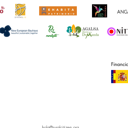
Financi
hola@ruralcitizen.org